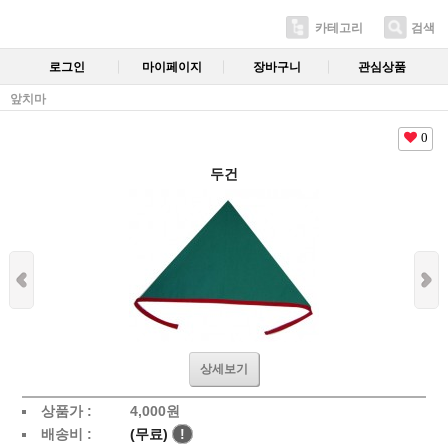
카테고리
검색
로그인
마이페이지
장바구니
관심상품
앞치마
0
두건
상세보기
상품가 :
4,000
원
배송비 :
(무료)
!