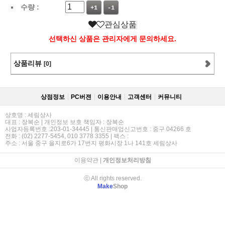
수량 :
+1
-1
관심상품
선택하신 상품은 관리자에게 문의하세요.
상품리뷰
[0]
상점정보
PC버젼
이용안내
고객센터
커뮤니티
상호명 : 세림상사
대표 : 장복순 | 개인정보 보호 책임자 : 장복순
사업자등록번호 :203-01-34445 | 통신판매업신고번호 : 중구 04266 호
전화 : (02) 2277-5454, 010 3778 3355 | 팩스 :
주소 : 서울 중구 을지로6가 17번지 평화시장 1나 141호 세림상사
이용약관
|
개인정보처리방침
ⓒ All rights reserved.
Make
Shop