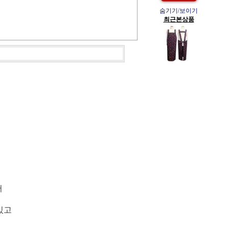
숨기기/보이기
최근본상품
어
있고