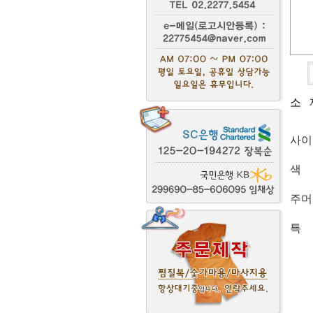
소
사이
색 
주머
특 
의류
효과