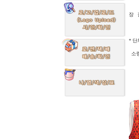
건조
장 
코팅
* 
소량
주문상