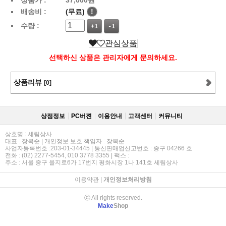
배송비 :
(무료)
!
수량 :
+1
-1
관심상품
선택하신 상품은 관리자에게 문의하세요.
상품리뷰
[0]
상점정보
PC버젼
이용안내
고객센터
커뮤니티
상호명 : 세림상사
대표 : 장복순 | 개인정보 보호 책임자 : 장복순
사업자등록번호 :203-01-34445 | 통신판매업신고번호 : 중구 04266 호
전화 : (02) 2277-5454, 010 3778 3355 | 팩스 :
주소 : 서울 중구 을지로6가 17번지 평화시장 1나 141호 세림상사
이용약관
|
개인정보처리방침
ⓒ All rights reserved.
Make
Shop