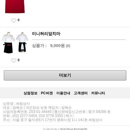
0
미니허리앞치마
상품가 :
9,000원
(0)
0
더보기
상점정보
PC버젼
이용안내
고객센터
커뮤니티
상호명 : 세림상사
대표 : 장복순 | 개인정보 보호 책임자 : 장복순
사업자등록번호 :203-01-34445 | 통신판매업신고번호 : 중구 04266 호
전화 : (02) 2277-5454, 010 3778 3355 | 팩스 :
주소 : 서울 중구 을지로6가 17번지 평화시장 1나 141호 세림상사
이용약관
|
개인정보처리방침