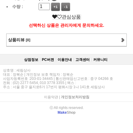
수량 :
+1
-1
관심상품
선택하신 상품은 관리자에게 문의하세요.
상품리뷰
[0]
상점정보
PC버젼
이용안내
고객센터
커뮤니티
상호명 : 세림상사
대표 : 장복순 | 개인정보 보호 책임자 : 장복순
사업자등록번호 :203-01-34445 | 통신판매업신고번호 : 중구 04266 호
전화 : (02) 2277-5454, 010 3778 3355 | 팩스 :
주소 : 서울 중구 을지로6가 17번지 평화시장 1나 141호 세림상사
이용약관
|
개인정보처리방침
ⓒ All rights reserved.
Make
Shop