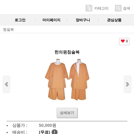
카테고리
검색
로그인
마이페이지
장바구니
관심상품
찜질복
0
한의원침술복
상세보기
상품가 :
50,000
원
배송비 :
(무료)
!