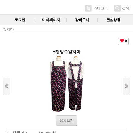
카테고리
검색
로그인
마이페이지
장바구니
관심상품
앞치마
0
H형방수앞치마
상세보기
상품가 :
15,000
원