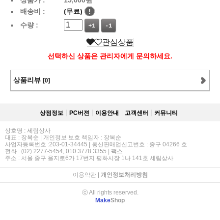
배송비 :
(무료)
!
수량 :
+1
-1
관심상품
선택하신 상품은 관리자에게 문의하세요.
상품리뷰
[0]
상점정보
PC버젼
이용안내
고객센터
커뮤니티
상호명 : 세림상사
대표 : 장복순 | 개인정보 보호 책임자 : 장복순
사업자등록번호 :203-01-34445 | 통신판매업신고번호 : 중구 04266 호
전화 : (02) 2277-5454, 010 3778 3355 | 팩스 :
주소 : 서울 중구 을지로6가 17번지 평화시장 1나 141호 세림상사
이용약관
|
개인정보처리방침
ⓒ All rights reserved.
Make
Shop