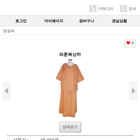
카테고리
검색
로그인
마이페이지
장바구니
관심상품
찜질복
0
좌훈복상하
상세보기
상품가 :
65,000
원