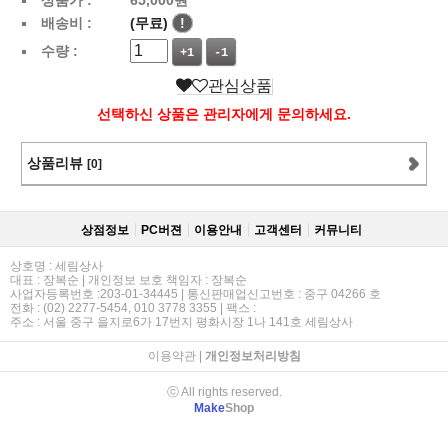
배송비 :
(무료)
!
수량 :
+1
-1
관심상품
선택하신 상품은 관리자에게 문의하세요.
상품리뷰
[0]
상점정보
PC버젼
이용안내
고객센터
커뮤니티
상호명 : 세림상사
대표 : 장복순 | 개인정보 보호 책임자 : 장복순
사업자등록번호 :203-01-34445 | 통신판매업신고번호 : 중구 04266 호
전화 : (02) 2277-5454, 010 3778 3355 | 팩스 :
주소 : 서울 중구 을지로6가 17번지 평화시장 1나 141호 세림상사
이용약관
|
개인정보처리방침
ⓒ All rights reserved.
Make
Shop