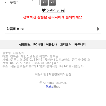
수량 :
+1
-1
관심상품
선택하신 상품은 관리자에게 문의하세요.
상품리뷰
[0]
상점정보
PC버젼
이용안내
고객센터
커뮤니티
상호명 : 세림상사
대표 : 장복순 | 개인정보 보호 책임자 : 장복순
사업자등록번호 :203-01-34445 | 통신판매업신고번호 : 중구 04266 호
전화 : (02) 2277-5454, 010 3778 3355 | 팩스 :
주소 : 서울 중구 을지로6가 17번지 평화시장 1나 141호 세림상사
이용약관
|
개인정보처리방침
ⓒ All rights reserved.
Make
Shop