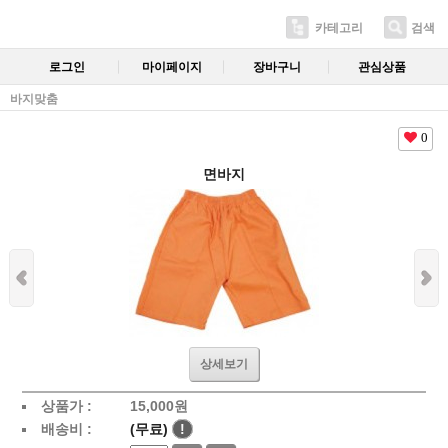
카테고리
검색
로그인
마이페이지
장바구니
관심상품
바지맞춤
0
면바지
상세보기
상품가 :
15,000
원
배송비 :
(무료)
!