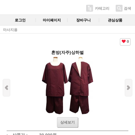
카테고리
검색
로그인
마이페이지
장바구니
관심상품
마사지용
0
혼방(자주)상하벌
상세보기
상품가 :
30,000
원