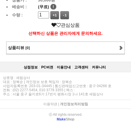
배송비 :
(무료)
!
수량 :
+1
-1
관심상품
선택하신 상품은 관리자에게 문의하세요.
상품리뷰
[0]
상점정보
PC버젼
이용안내
고객센터
커뮤니티
상호명 : 세림상사
대표 : 장복순 | 개인정보 보호 책임자 : 장복순
사업자등록번호 :203-01-34445 | 통신판매업신고번호 : 중구 04266 호
전화 : (02) 2277-5454, 010 3778 3355 | 팩스 :
주소 : 서울 중구 을지로6가 17번지 평화시장 1나 141호 세림상사
이용약관
|
개인정보처리방침
ⓒ All rights reserved.
Make
Shop