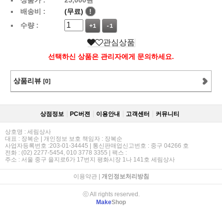
배송비 :
(무료)
!
수량 :
+1
-1
관심상품
선택하신 상품은 관리자에게 문의하세요.
상품리뷰
[0]
상점정보
PC버젼
이용안내
고객센터
커뮤니티
상호명 : 세림상사
대표 : 장복순 | 개인정보 보호 책임자 : 장복순
사업자등록번호 :203-01-34445 | 통신판매업신고번호 : 중구 04266 호
전화 : (02) 2277-5454, 010 3778 3355 | 팩스 :
주소 : 서울 중구 을지로6가 17번지 평화시장 1나 141호 세림상사
이용약관
|
개인정보처리방침
ⓒ All rights reserved.
Make
Shop