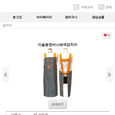
카테고리
검색
로그인
마이페이지
장바구니
관심상품
앞치마
0
미술용캔버스배색앞치마
상세보기
상품가 :
25,000
원