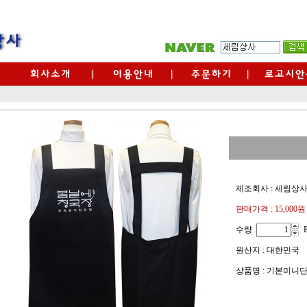
제조회사 : 세림상
판매가격 :
15,000원
수량
원산지 : 대한민국
상품명 : 기본미니