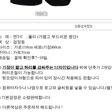
소 재 : 면T/C , 폴리 (가볍고 부드러운 원단)
색 상 : 검정등
사이즈 : 가로110cm 세로(기장)60cm
주머니 : 가로31cm
배송일 : 결제 확인후7~10일.
⊙
기장이 짧고 허리를 감싸주는 디자인입니다
뒤에 단추가 2개
허리조절이 가능합니다
뒷모양이 H형으로 되어 있어 장시간 착용해도 편합니다
⊙ 컴퓨터자수나 나염으로 로고와 글씨등을 넣을 수 있습니다.(별
⊙기본검정은 소량판매합니다
⊙ 다른색상은 주문제작 해드립니다 !