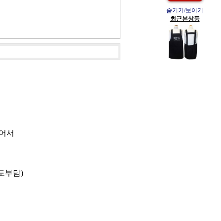
숨기기/보이기
최근본상품
있어서
도부담)