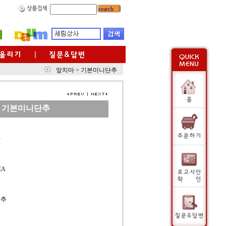
search
앞치마
>
기본미니단추
기본미니단추
사
EA
단추