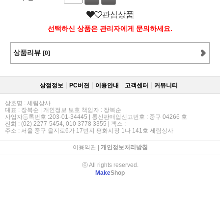
관심상품
선택하신 상품은 관리자에게 문의하세요.
상품리뷰
[0]
상점정보
PC버젼
이용안내
고객센터
커뮤니티
상호명 : 세림상사
대표 : 장복순 | 개인정보 보호 책임자 : 장복순
사업자등록번호 :203-01-34445 | 통신판매업신고번호 : 중구 04266 호
전화 : (02) 2277-5454, 010 3778 3355 | 팩스 :
주소 : 서울 중구 을지로6가 17번지 평화시장 1나 141호 세림상사
이용약관
|
개인정보처리방침
ⓒ All rights reserved.
Make
Shop