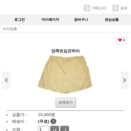
카테고리
검색
로그인
마이페이지
장바구니
관심상품
바지맞춤
0
양쪽트임끈허리
상세보기
상품가 :
15,000
원
배송비 :
(무료)
!
수량 :
+1
-1