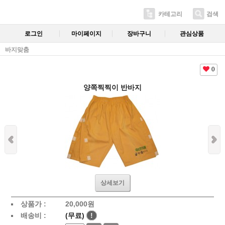
카테고리
검색
로그인
마이페이지
장바구니
관심상품
바지맞춤
0
양쪽찍찍이 반바지
상세보기
상품가 :
20,000
원
배송비 :
(무료)
!