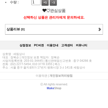
수량 :
+1
-1
관심상품
선택하신 상품은 관리자에게 문의하세요.
상품리뷰
[0]
상점정보
PC버젼
이용안내
고객센터
커뮤니티
상호명 : 세림상사
대표 : 장복순 | 개인정보 보호 책임자 : 장복순
사업자등록번호 :203-01-34445 | 통신판매업신고번호 : 중구 04266 호
전화 : (02) 2277-5454, 010 3778 3355 | 팩스 :
주소 : 서울 중구 을지로6가 17번지 평화시장 1나 141호 세림상사
이용약관
|
개인정보처리방침
ⓒ All rights reserved.
Make
Shop