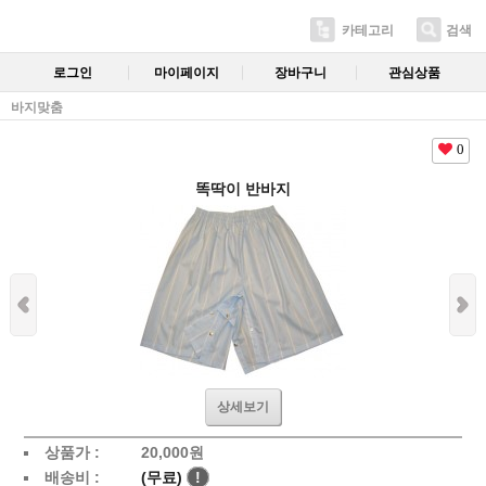
카테고리
검색
로그인
마이페이지
장바구니
관심상품
바지맞춤
0
똑딱이 반바지
상세보기
상품가 :
20,000
원
배송비 :
(무료)
!