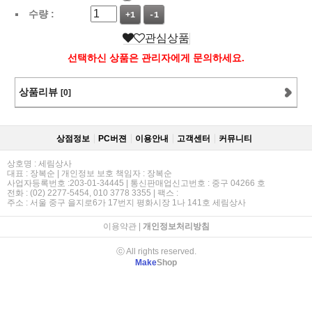
수량 :
+1
-1
관심상품
선택하신 상품은 관리자에게 문의하세요.
상품리뷰
[0]
상점정보
PC버젼
이용안내
고객센터
커뮤니티
상호명 : 세림상사
대표 : 장복순 | 개인정보 보호 책임자 : 장복순
사업자등록번호 :203-01-34445 | 통신판매업신고번호 : 중구 04266 호
전화 : (02) 2277-5454, 010 3778 3355 | 팩스 :
주소 : 서울 중구 을지로6가 17번지 평화시장 1나 141호 세림상사
이용약관
|
개인정보처리방침
ⓒ All rights reserved.
Make
Shop