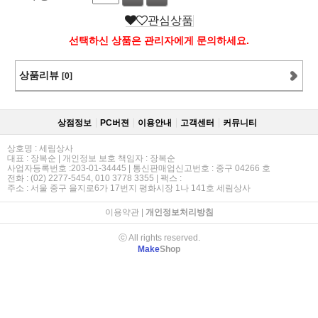
관심상품
선택하신 상품은 관리자에게 문의하세요.
상품리뷰
[0]
상점정보
PC버젼
이용안내
고객센터
커뮤니티
상호명 : 세림상사
대표 : 장복순 | 개인정보 보호 책임자 : 장복순
사업자등록번호 :203-01-34445 | 통신판매업신고번호 : 중구 04266 호
전화 : (02) 2277-5454, 010 3778 3355 | 팩스 :
주소 : 서울 중구 을지로6가 17번지 평화시장 1나 141호 세림상사
이용약관
|
개인정보처리방침
ⓒ All rights reserved.
Make
Shop