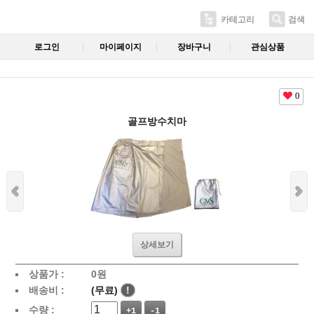
카테고리
검색
로그인
마이페이지
장바구니
관심상품
0
골프방수치마
상세보기
상품가 :
0
원
배송비 :
(무료)
!
수량 :
+1
-1