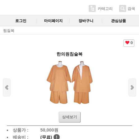
카테고리
검색
로그인
마이페이지
장바구니
관심상품
찜질복
0
한의원침술복
상세보기
상품가 :
50,000
원
배송비 :
(무료)
!