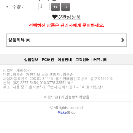
수량 :
+1
-1
관심상품
선택하신 상품은 관리자에게 문의하세요.
상품리뷰
[0]
상점정보
PC버젼
이용안내
고객센터
커뮤니티
상호명 : 세림상사
대표 : 장복순 | 개인정보 보호 책임자 : 장복순
사업자등록번호 :203-01-34445 | 통신판매업신고번호 : 중구 04266 호
전화 : (02) 2277-5454, 010 3778 3355 | 팩스 :
주소 : 서울 중구 을지로6가 17번지 평화시장 1나 141호 세림상사
이용약관
|
개인정보처리방침
ⓒ All rights reserved.
Make
Shop