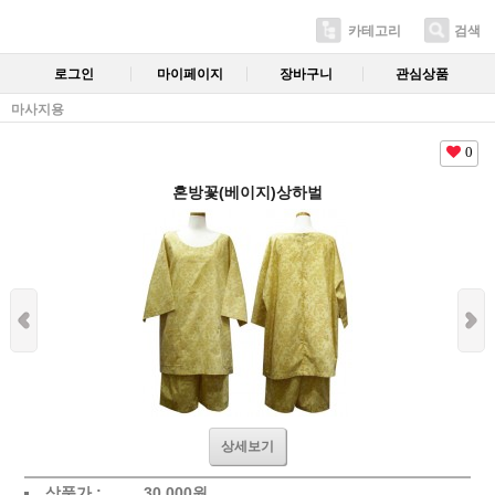
카테고리
검색
로그인
마이페이지
장바구니
관심상품
마사지용
0
혼방꽃(베이지)상하벌
상세보기
상품가 :
30,000
원