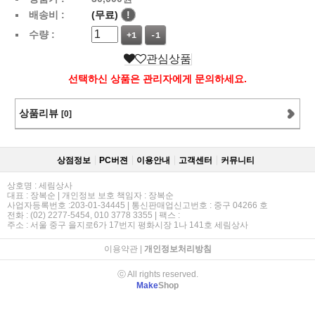
배송비 :
(무료)
!
수량 :
+1
-1
관심상품
선택하신 상품은 관리자에게 문의하세요.
상품리뷰
[0]
상점정보
PC버젼
이용안내
고객센터
커뮤니티
상호명 : 세림상사
대표 : 장복순 | 개인정보 보호 책임자 : 장복순
사업자등록번호 :203-01-34445 | 통신판매업신고번호 : 중구 04266 호
전화 : (02) 2277-5454, 010 3778 3355 | 팩스 :
주소 : 서울 중구 을지로6가 17번지 평화시장 1나 141호 세림상사
이용약관
|
개인정보처리방침
ⓒ All rights reserved.
Make
Shop