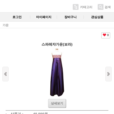
카테고리
검색
로그인
마이페이지
장바구니
관심상품
가운
0
스파레쟈가운(보라)
상세보기
상품가 :
40,000
원