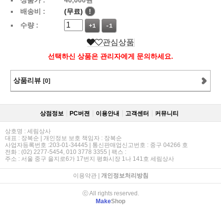
배송비 :
(무료)
!
수량 :
+1
-1
관심상품
선택하신 상품은 관리자에게 문의하세요.
상품리뷰
[0]
상점정보
PC버젼
이용안내
고객센터
커뮤니티
상호명 : 세림상사
대표 : 장복순 | 개인정보 보호 책임자 : 장복순
사업자등록번호 :203-01-34445 | 통신판매업신고번호 : 중구 04266 호
전화 : (02) 2277-5454, 010 3778 3355 | 팩스 :
주소 : 서울 중구 을지로6가 17번지 평화시장 1나 141호 세림상사
이용약관
|
개인정보처리방침
ⓒ All rights reserved.
Make
Shop