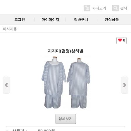
카테고리
검색
로그인
마이페이지
장바구니
관심상품
마사지용
0
지지미(검정)상하벌
상세보기
상품가 :
50,000
원