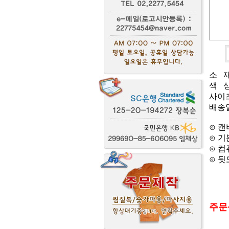
소 재 
색 상
사이즈
배송일
⊙ 
⊙ 기
⊙ 컴
⊙ 
주문상