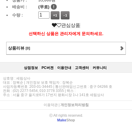
배송비 :
(무료)
!
수량 :
+1
-1
관심상품
선택하신 상품은 관리자에게 문의하세요.
상품리뷰
[0]
상점정보
PC버젼
이용안내
고객센터
커뮤니티
상호명 : 세림상사
대표 : 장복순 | 개인정보 보호 책임자 : 장복순
사업자등록번호 :203-01-34445 | 통신판매업신고번호 : 중구 04266 호
전화 : (02) 2277-5454, 010 3778 3355 | 팩스 :
주소 : 서울 중구 을지로6가 17번지 평화시장 1나 141호 세림상사
이용약관
|
개인정보처리방침
ⓒ All rights reserved.
Make
Shop