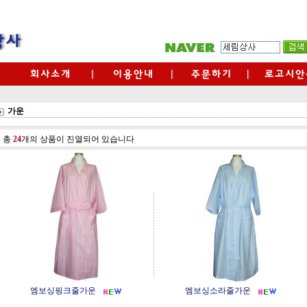
가운
총
24
개의 상품이 진열되어 있습니다
엠보싱핑크줄가운
엠보싱소라줄가운